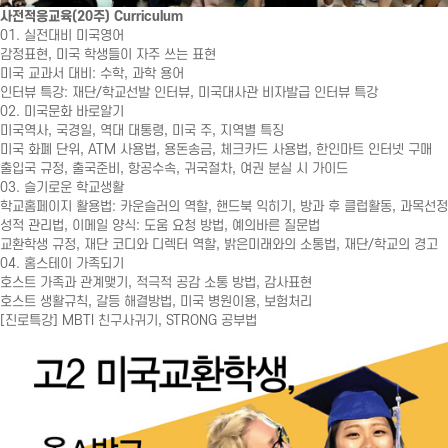
사전적응교육(20주) Curriculum
01. 실전대비 미국영어
감정표현, 미국 학생들이 자주 쓰는 표현
미국 교과서 대비: 수학, 과학 용어
인터뷰 특강: 재단/학교선발 인터뷰, 미국대사관 비자발급 인터뷰 특강
02. 미국문화 바로알기
미국역사, 국경일, 역대 대통령, 미국 주, 지역별 특징
미국 화폐 단위, ATM 사용법, 용돈송금, 체크카드 사용법, 한인마트 인터넷 구매
출입국 규정, 출국준비, 항공수속, 귀국절차, 여권 분실 시 가이드
03. 슬기로운 학교생활
학교홈페이지 활용법: 카운슬러의 역할, 핸드북 익히기, 방과 후 클럽활동, 과목선정
성적 관리법, 이메일 양식: 도움 요청 방법, 예의바른 질문법
교환학생 규정, 재단 코디와 디렉터 역할, 밝은미래와의 소통법, 재단/학교의 경고
04. 홈스테이 가족되기
호스트 가족과 관계맺기, 적극적 공감 소통 방법, 감사표현
호스트 생활규칙, 갈등 해결방법, 미국 병원이용, 보험처리
[진로특강] MBTI 친구사귀기, STRONG 공부법